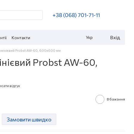
+38 (068) 701-71-11
Вхід
Укр
нтії
Контакти
юмінієвий Probst AW-60, 600x600 мм
нієвий Probst AW-60,
сати відгук
В бажання
Замовити швидко