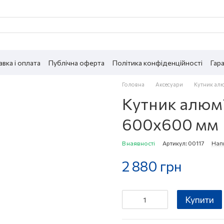
вка і оплата
Публічна оферта
Політика конфіденційності
Гара
Головна
Аксесуари
Кутник ал
Кутник алюмі
600x600 мм
В наявності
Артикул: 00117
Напи
2 880 грн
Купити