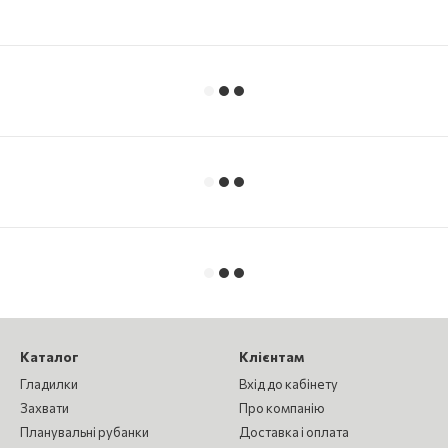
Каталог
Клієнтам
Гладилки
Вхід до кабінету
Захвати
Про компанію
Планувальні рубанки
Доставка і оплата