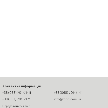
Контактна інформація
+38 (068) 701-71-11
+38 (068) 701-71-11
+38 (093) 701-71-11
info@rodri.com.ua
Передзвонити вам?