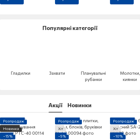
Популярні категорії
Гладилки
Захвати
Планувальні
Молотки,
рубанки
киянки
Акції
Новинки
Розпродаж
Розпродаж
Розпродаж
Новинка
Хіт
Хіт
−15%
−5%
−10%