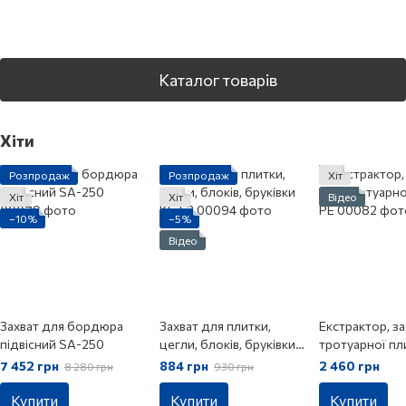
Каталог товарів
Хіти
Розпродаж
Розпродаж
Хіт
Хіт
Хіт
Відео
−10%
−5%
Відео
Захват для бордюра
Захват для плитки,
Екстрактор, з
підвісний SA-250
цегли, блоків, бруківки
тротуарної пл
KL-52
7 452 грн
884 грн
2 460 грн
8 280 грн
930 грн
Купити
Купити
Купити