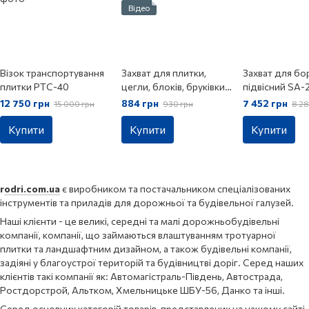
Відео
Візок транспортування
Захват для плитки,
Захват для б
плитки PTC-40
цегли, блоків, бруківки
підвісний SA-
KL-52
12 750 грн
884 грн
7 452 грн
15 000 грн
930 грн
8 28
Купити
Купити
Купити
r
odri.com.ua
є виробником та постачальником спеціалізованих
інструментів та приладів для дорожньої та будівельної галузей.
Наші клієнти - це великі, середні та малі дорожньобудівельні
компанії, компанії, що займаються влаштуванням тротуарної
плитки та ландшафтним дизайном, а також будівельні компанії,
задіяні у благоустрої територій та будівництві доріг. Серед наших
клієнтів такі компанії як: Автомагістраль-Південь, Автострада,
Ростдорстрой, Альтком, Хмельницьке ШБУ-56, Данко та інші.
Серед основних категорій товарів, представлених на нашому сайті,