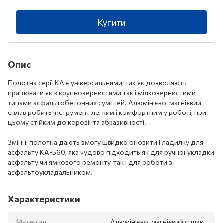
Купити
Опис
Полотна серії КА є універсальними, так як дозволяють
працювати як з крупнозернистими так і мілкозернистими
типами асфальтобетонних сумішей. Алюмінієво-магнієвий
сплав робить інструмент легким і комфортним у роботі, при
цьому стійким до корозії та абразивності.
Змінні полотна дають змогу швидко оновити Гладилку для
асфальту КА-560, яка чудово підходить як для ручної укладки
асфальту чи ямкового ремонту, так і для роботи з
асфальтоукладальником.
Характеристики
Матеріал
Алюмінієво-магнієвий сплав