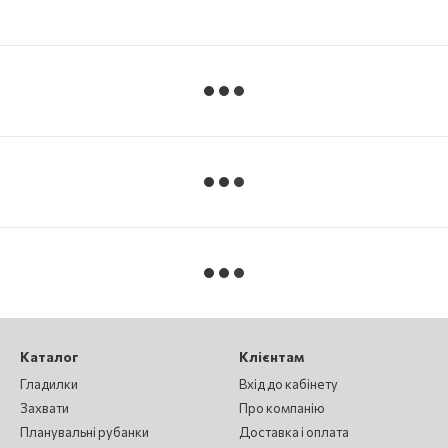
Каталог
Клієнтам
Гладилки
Вхід до кабінету
Захвати
Про компанію
Планувальні рубанки
Доставка і оплата