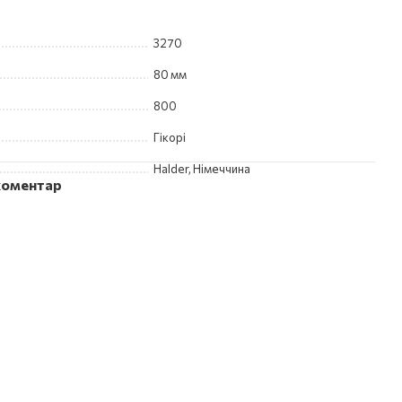
3270
80 мм
800
Гікорі
Halder, Німеччина
 коментар