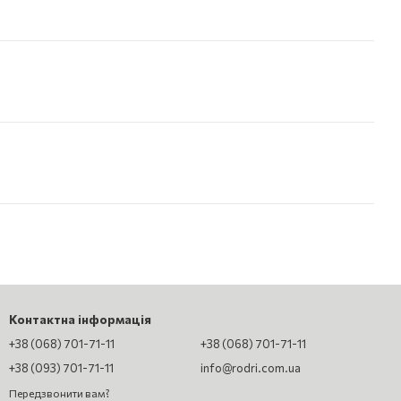
Контактна інформація
+38 (068) 701-71-11
+38 (068) 701-71-11
+38 (093) 701-71-11
info@rodri.com.ua
Передзвонити вам?