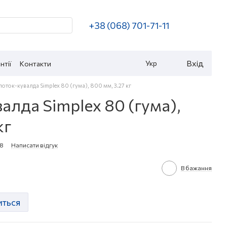
+38 (068) 701-71-11
Вхід
Укр
нтії
Контакти
оток-кувалда Simplex 80 (гума), 800 мм, 3.27 кг
лда Simplex 80 (гума),
кг
98
Написати відгук
В бажання
иться