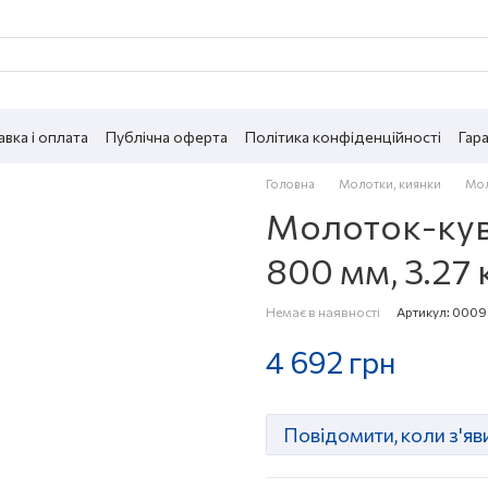
вка і оплата
Публічна оферта
Політика конфіденційності
Гара
Головна
Молотки, киянки
Мол
Молоток-кува
800 мм, 3.27 
Немає в наявності
Артикул: 000
4 692 грн
Повідомити, коли з'яв