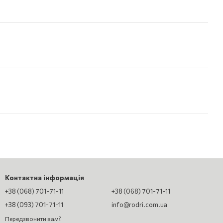
Контактна інформація
+38 (068) 701-71-11
+38 (068) 701-71-11
+38 (093) 701-71-11
info@rodri.com.ua
Передзвонити вам?