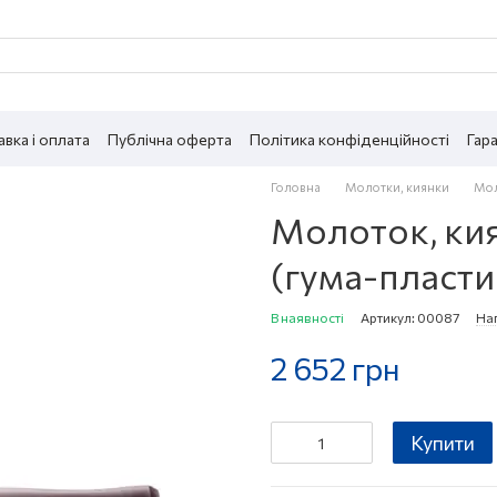
вка і оплата
Публічна оферта
Політика конфіденційності
Гара
Головна
Молотки, киянки
Мол
Молоток, кия
(гума-пласти
В наявності
Артикул: 00087
Нап
2 652 грн
Купити