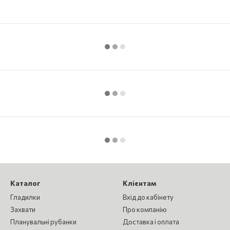
Каталог
Клієнтам
Гладилки
Вхід до кабінету
Захвати
Про компанію
Планувальні рубанки
Доставка і оплата