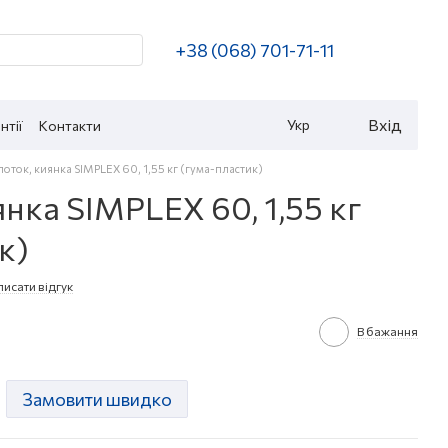
+38 (068) 701-71-11
Вхід
Укр
нтії
Контакти
оток, киянка SIMPLEX 60, 1,55 кг (гума-пластик)
нка SIMPLEX 60, 1,55 кг
к)
исати відгук
В бажання
Замовити швидко