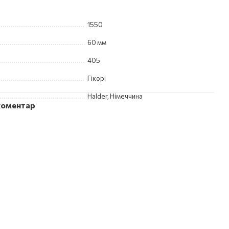
1550
60 мм
405
Гікорі
Halder, Німеччина
 коментар