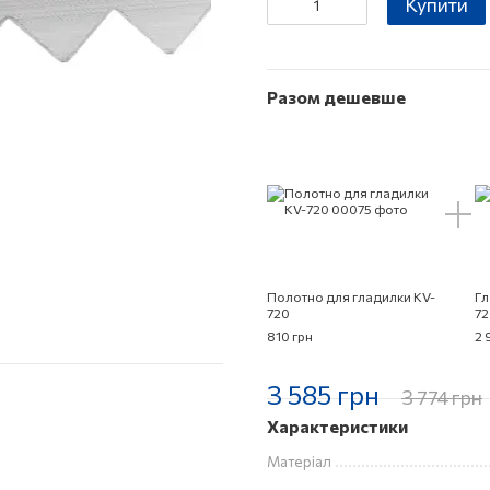
Купити
Разом дешевше
Полотно для гладилки КV-
Гл
720
72
810 грн
2 
3 585 грн
3 774 грн
Характеристики
Матеріал