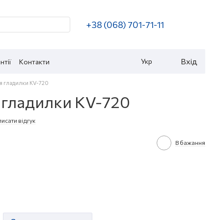
+38 (068) 701-71-11
Вхід
Укр
нтії
Контакти
я гладилки КV-720
 гладилки КV-720
исати відгук
В бажання