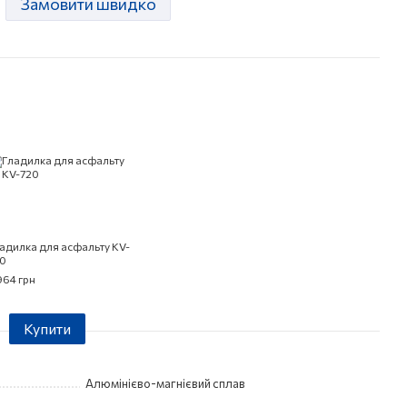
Замовити швидко
адилка для асфальту KV-
0
964 грн
Купити
Алюмінієво-магнієвий сплав