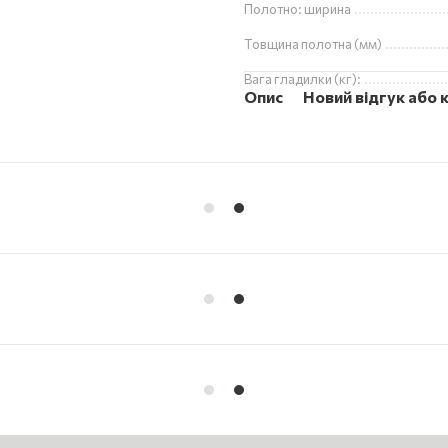
Полотно: ширина
Товщина полотна (мм)
Вага гладилки (кг):
Опис
Новий відгук або