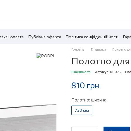
вка і оплата
Публічна оферта
Політика конфіденційності
Гара
Головна
Гладилки
Полотно дл
Полотно для
В наявності
Артикул: 00075
Нап
810 грн
Полотно: ширина
720 мм