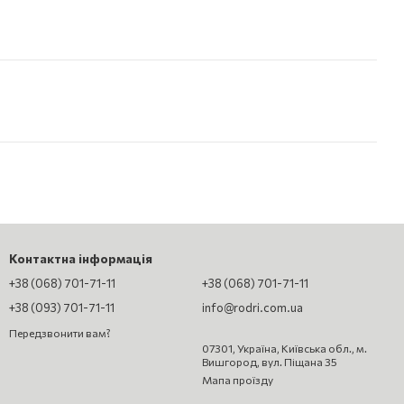
Контактна інформація
+38 (068) 701-71-11
+38 (068) 701-71-11
+38 (093) 701-71-11
info@rodri.com.ua
Передзвонити вам?
07301, Україна, Київська обл., м.
Вишгород, вул. Піщана 35
Мапа проїзду