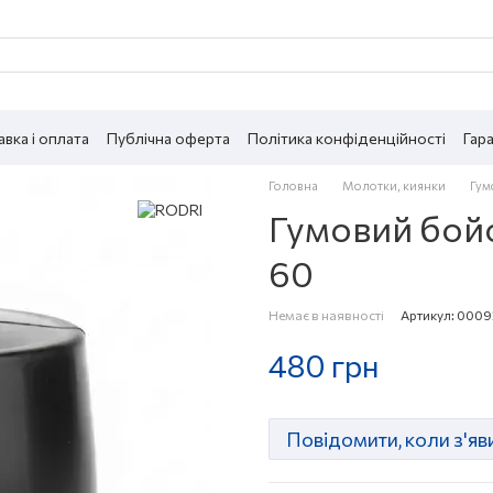
вка і оплата
Публічна оферта
Політика конфіденційності
Гара
Головна
Молотки, киянки
Гум
Гумовий бой
60
Немає в наявності
Артикул: 0009
480 грн
Повідомити, коли з'яв