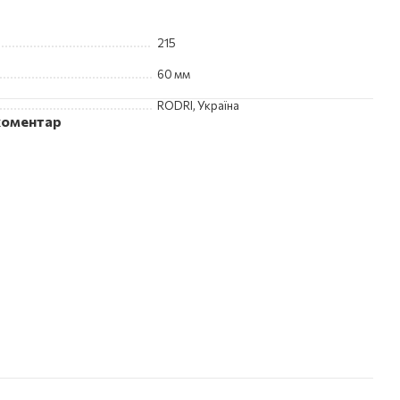
215
60 мм
RODRI, Україна
 коментар