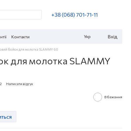
+38 (068) 701-71-11
Вхід
Укр
нтії
Контакти
овий бойок для молотка SLAMMY 60
ок для молотка SLAMMY
2
Написати відгук
В бажання
иться