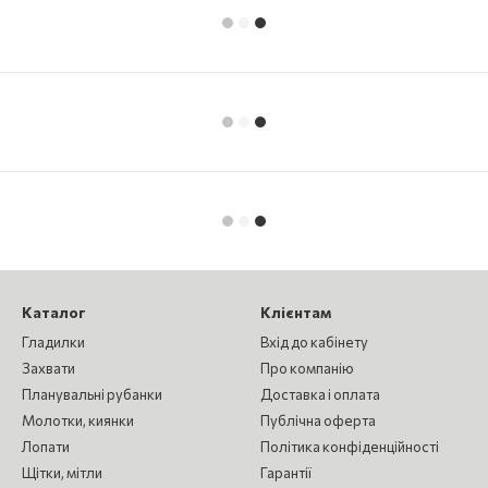
Каталог
Клієнтам
Гладилки
Вхід до кабінету
Захвати
Про компанію
Планувальні рубанки
Доставка і оплата
Молотки, киянки
Публічна оферта
Лопати
Політика конфіденційності
Щітки, мітли
Гарантії